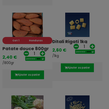
Ditali Rigati 1kg
Cat 1
Honduras
Patate douce 800gr
2,60
€
poids total
gr
/1kg
2,40
€
poids total
gr
/800gr
Ajouter au panier
Ajouter au panier