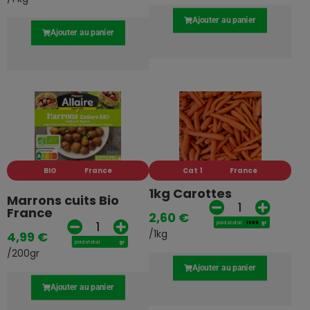
Ajouter au panier
Ajouter au panier
BIO
France
Cat 1
France
1kg Carottes
Marrons cuits Bio
France
2,60
€
poids total
gr
/1kg
4,99
€
poids total
gr
/200gr
Ajouter au panier
Ajouter au panier