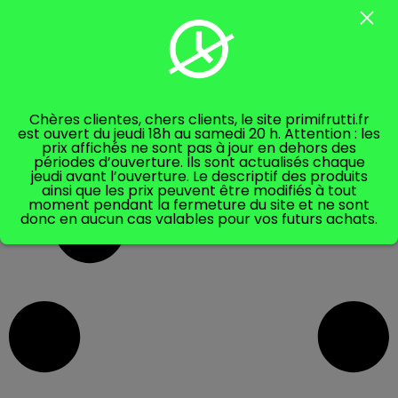
2,60
€
poids total
gr
/1kg
Ajouter au panier
Chères clientes, chers clients, le site primifrutti.fr
est ouvert du jeudi 18h au samedi 20 h. Attention : les
prix affichés ne sont pas à jour en dehors des
périodes d’ouverture. Ils sont actualisés chaque
jeudi avant l’ouverture. Le descriptif des produits
ainsi que les prix peuvent être modifiés à tout
moment pendant la fermeture du site et ne sont
donc en aucun cas valables pour vos futurs achats.