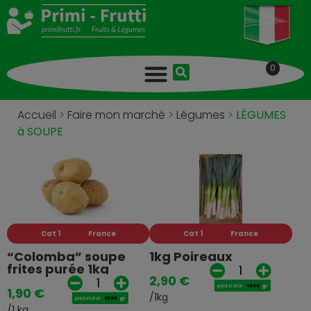
0
Accueil
>
Faire mon marché
>
Légumes
>
LÉGUMES
à SOUPE
Cat 1
France
Cat 1
France
“Colomba” soupe
1kg Poireaux
frites purée 1kg
2,90
€
poids total
gr
1,90
€
/1kg
poids total
gr
/1 kg