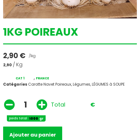
1KG POIREAUX
2,90
€
/1kg
/ Kg
2,90
,
CAT 1
FRANCE
Catégories
Carotte Navet Poireaux
,
Légumes
,
LÉGUMES à SOUPE
Total
€
poids total
gr
Ajouter au panier