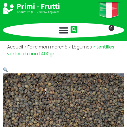
0
Accueil
>
Faire mon marché
>
Légumes
>
Lentilles
vertes du nord 400gr