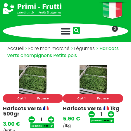
0
Accueil
>
Faire mon marché
>
Légumes
>
Haricots
verts champignons Petits pois
Cat 1
France
Cat 1
France
Haricots verts
Haricots verts
1kg
500gr
5,90
€
poids total
gr
3,00
€
/1kg
poids total
gr
/500g