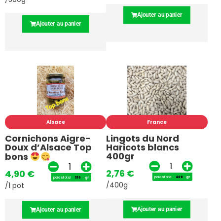
Ajouter au panier
Ajouter au panier
Alsace
France
Cornichons Aigre-
Lingots du Nord
Doux d’Alsace Top
Haricots blancs
400gr
bons
2,76
€
4,90
€
poids total
gr
poids total
gr
/400g
/1 pot
Ajouter au panier
Ajouter au panier