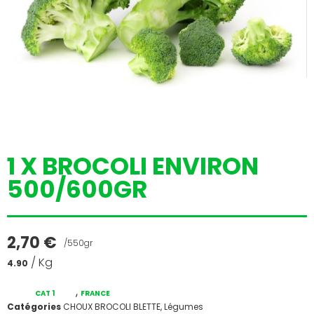
1 X BROCOLI ENVIRON
500/600GR
2,70
€
/550gr
/ Kg
4.90
,
CAT 1
FRANCE
Catégories
CHOUX BROCOLI BLETTE
,
Légumes