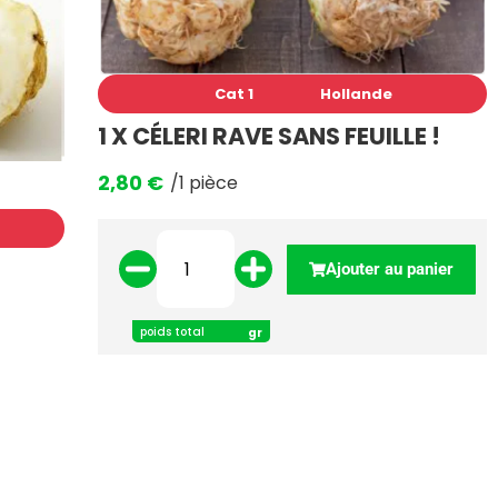
Cat 1
Hollande
1 X CÉLERI RAVE SANS FEUILLE !
2,80
€
/1 pièce
I
Ajouter au panier
poids total
gr