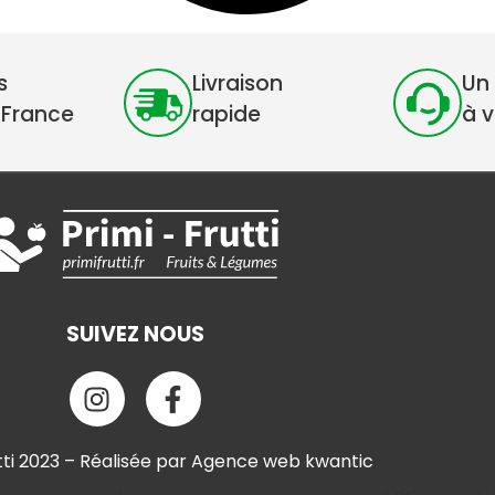
s
Livraison
Un 
 France
rapide
à 
SUIVEZ NOUS
tti 2023 – Réalisée par Agence web kwantic