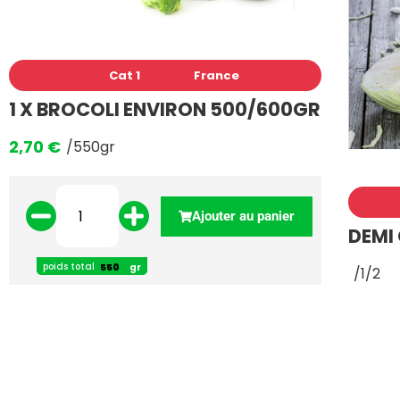
Cat 1
France
1 X BROCOLI ENVIRON 500/600GR
2,70
€
/550gr
Ajouter au panier
DEMI
poids total
gr
/1/2