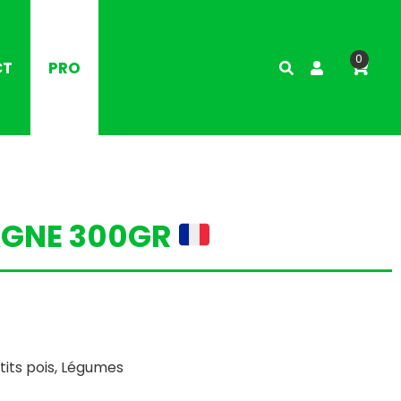
0
CT
PRO
AGNE 300GR
its pois
,
Légumes