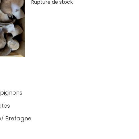
Rupture de stock
mpignons
otes
ce/ Bretagne