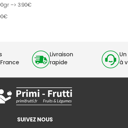
0gr –> 3.90€
.00€
s
Livraison
Un 
 France
rapide
à 
SUIVEZ NOUS