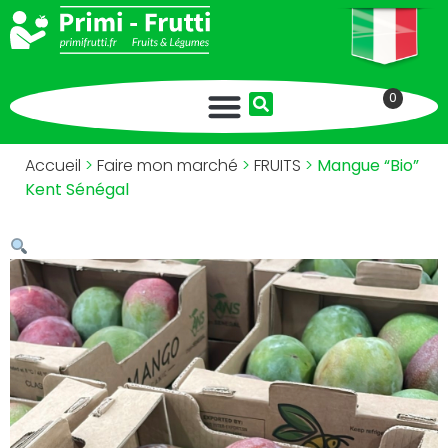
0
Accueil
>
Faire mon marché
>
FRUITS
>
Mangue “Bio”
Kent Sénégal