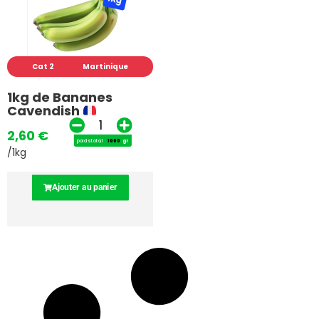
Cat 2
Martinique
1kg de Bananes
Cavendish
2,60
€
poids total
gr
/1kg
Ajouter au panier