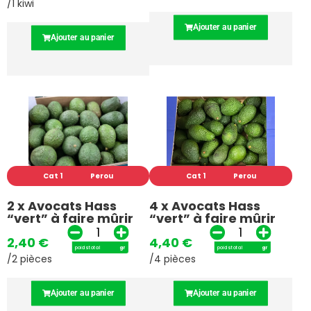
/1 kiwi
Ajouter au panier
Ajouter au panier
Cat 1
Perou
Cat 1
Perou
2 x Avocats Hass
4 x Avocats Hass
“vert” à faire mûrir
“vert” à faire mûrir
2,40
€
4,40
€
poids total
gr
poids total
gr
/2 pièces
/4 pièces
Ajouter au panier
Ajouter au panier