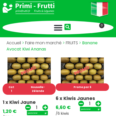
0
Accueil
>
Faire mon marché
>
FRUITS
>
Banane
Avocat Kiwi Ananas
Cat
Nouvelle-
Promo par 6
1
Zélande
6 x Kiwis Jaunes
1 x Kiwi Jaune
6,60
€
poids total
gr
1,20
€
/6 kiwis
poids total
gr