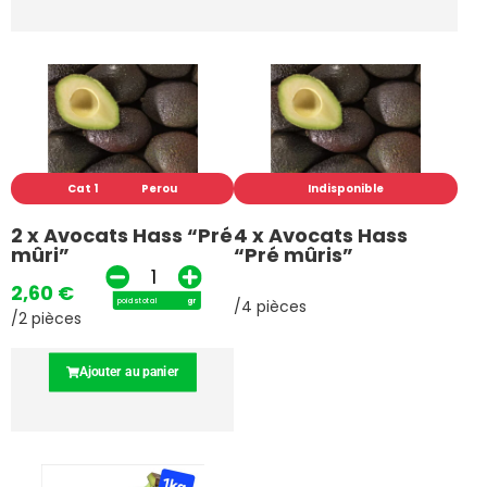
Cat 1
Perou
Indisponible
2 x Avocats Hass “Pré
4 x Avocats Hass
mûri”
“Pré mûris”
2,60
€
poids total
gr
/4 pièces
/2 pièces
Ajouter au panier