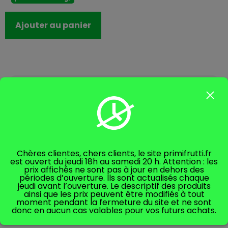
Ajouter au panier
DESCRIPTION
Chères clientes, chers clients, le site primifrutti.fr
Lupins cuits dans l’eau et le sel 540 Gr – « O Sol e Napule
est ouvert du jeudi 18h au samedi 20 h. Attention : les
prix affichés ne sont pas à jour en dehors des
» Source de fibres et de protéines Emballage en verre de
périodes d’ouverture. Ils sont actualisés chaque
540 Gr.
jeudi avant l’ouverture. Le descriptif des produits
ainsi que les prix peuvent être modifiés à tout
moment pendant la fermeture du site et ne sont
donc en aucun cas valables pour vos futurs achats.