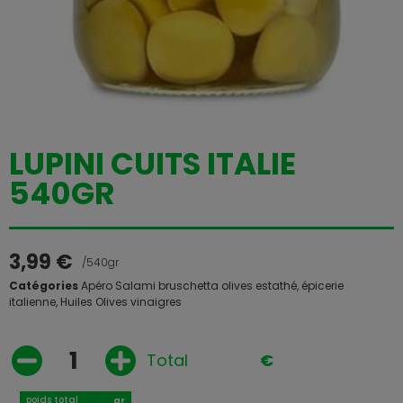
LUPINI CUITS ITALIE
540GR
3,99
€
/540gr
Catégories
Apéro Salami bruschetta olives estathé
,
épicerie
italienne
,
Huiles Olives vinaigres
Total
€
poids total
gr