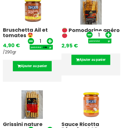
Bruschetta Ail et
Pomodorine apéro
tomates
poids total
gr
4,90
€
2,95
€
poids total
gr
/290gr
Ajouter au panier
Ajouter au panier
Grissini nature
Sauce Ricotta