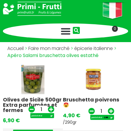
0
Accueil
>
Faire mon marché
>
épicerie italienne
>
Apéro Salami bruschetta olives estathé
Olives de Sicile 500gr
Bruschetta poivrons
Extra parfumées et
fermes
4,90
€
poids total
gr
poids total
gr
6,90
€
/290gr