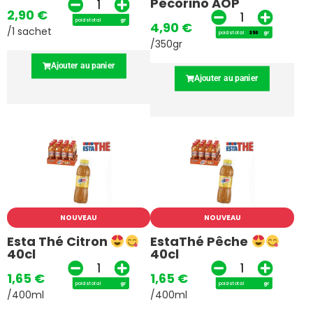
Pécorino AOP
2,90
€
poids total
gr
4,90
€
/1 sachet
poids total
gr
/350gr
Ajouter au panier
Ajouter au panier
NOUVEAU
NOUVEAU
Esta Thé Citron
EstaThé Pêche
40cl
40cl
1,65
€
1,65
€
poids total
gr
poids total
gr
/400ml
/400ml