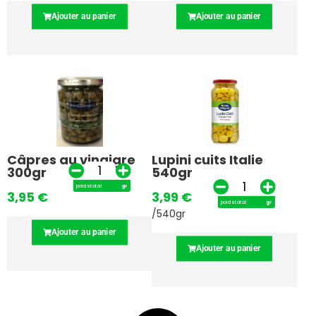
Ajouter au panier
Ajouter au panier
Câpres au vinaigre
Lupini cuits Italie
300gr
540gr
poids total
gr
3,95
€
3,99
€
poids total
gr
/540gr
Ajouter au panier
Ajouter au panier