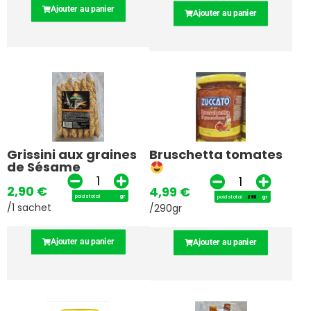
Ajouter au panier
Ajouter au panier
Grissini aux graines
Bruschetta tomates
de Sésame
2,90
€
4,99
€
poids total
gr
poids total
gr
/1 sachet
/290gr
Ajouter au panier
Ajouter au panier