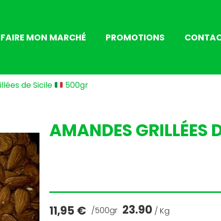
FAIRE MON MARCHÉ
PROMOTIONS
CONTA
lées de Sicile
500gr
AMANDES GRILLÉES D
23.90
11,95
€
/500gr
/ Kg