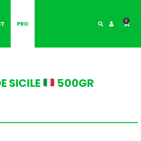
0
CT
PRO
E SICILE
500GR