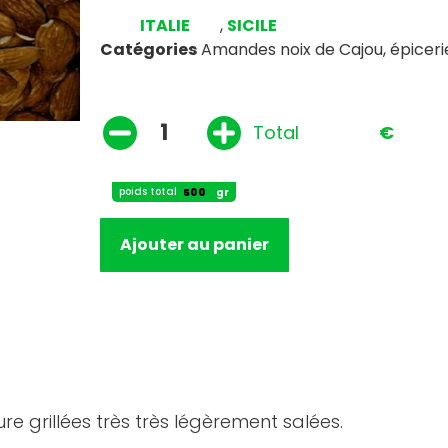
ITALIE
,
SICILE
Catégories
Amandes noix de Cajou
,
épiceri
Total
€
poids total
gr
Ajouter au panier
 grillées très très légèrement salées.