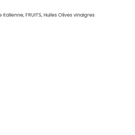
e italienne
,
FRUITS
,
Huiles Olives vinaigres