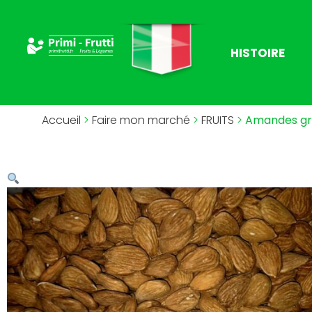
HISTOIRE
Accueil
>
Faire mon marché
>
FRUITS
>
Amandes gril