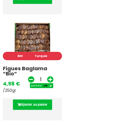
BIO
Turquie
Figues Baglama
“Bio”
4,98
€
poids total
gr
/250gr
Ajouter au panier