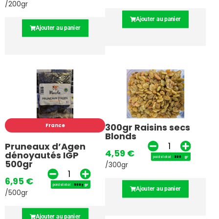
/200gr
Ajouter au panier
Ajouter au panier
300gr Raisins secs
France
Blonds
Pruneaux d’Agen
4,59
€
dénoyautés IGP
poids total
gr
500gr
/300gr
6,95
€
poids total
gr
Ajouter au panier
/500gr
Ajouter au panier