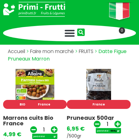
0
Accueil
>
Faire mon marché
>
FRUITS
>
Datte Figue
Pruneaux Marron
BIO
France
France
Marrons cuits Bio
Pruneaux 500gr
France
6,95
€
poids total
gr
4,99
€
/500gr
poids total
gr