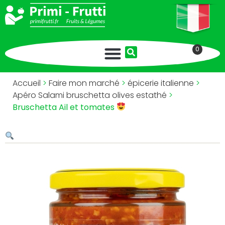
0
Accueil
>
Faire mon marché
>
épicerie italienne
>
Apéro Salami bruschetta olives estathé
>
Bruschetta Ail et tomates