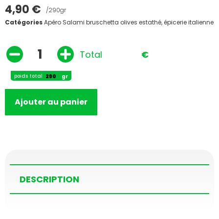
4,90
€
/290gr
Catégories
Apéro Salami bruschetta olives estathé
,
épicerie italienne
Total
€
poids total
gr
Ajouter au panier
DESCRIPTION