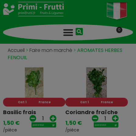
0
Accueil
>
Faire mon marché
>
AROMATES HERBES
FENOUIL
Cat 1
France
Cat 1
France
Basilic frais
Coriandre fraîche
1,50
€
1,50
€
poids total
gr
poids total
gr
/pièce
/pièce