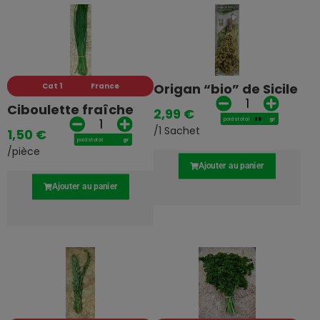
Origan “bio” de Sicile
Cat 1
France
Ciboulette fraîche
2,99
€
poids total
gr
/1 Sachet
1,50
€
poids total
gr
/pièce
Ajouter au panier
Ajouter au panier