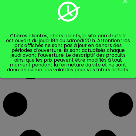
Ajouter au panier
Ajouter au panier
Chères clientes, chers clients, le site primifrutti.fr
est ouvert du jeudi 18h au samedi 20 h. Attention : les
prix affichés ne sont pas à jour en dehors des
périodes d’ouverture. Ils sont actualisés chaque
jeudi avant l’ouverture. Le descriptif des produits
ainsi que les prix peuvent être modifiés à tout
moment pendant la fermeture du site et ne sont
donc en aucun cas valables pour vos futurs achats.