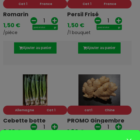
Cat 1
France
Cat 1
France
Romarin
Persil Frisé
1,50
€
1,50
€
poids total
gr
poids total
gr
/pièce
/1 bouquet
Ajouter au panier
Ajouter au panier
Allemagne
Cat 1
cat1
Chine
Cebette botte
PROMO Gingembre
2,20
€
1,80
€
poids total
gr
poids total
gr
/1 Botte
/200gr