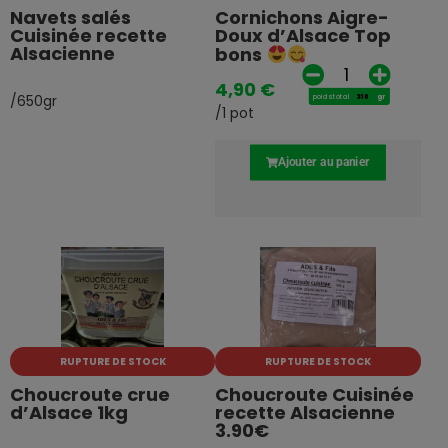
Navets salés
Cornichons Aigre-
Cuisinée recette
Doux d’Alsace Top
Alsacienne
bons
4,90
€
/650gr
poids total
gr
/1 pot
Ajouter au panier
RUPTURE DE STOCK
RUPTURE DE STOCK
Choucroute crue
Choucroute Cuisinée
d’Alsace 1kg
recette Alsacienne
3.90€