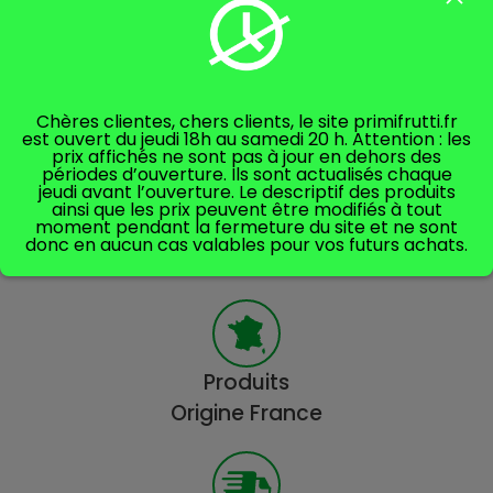
Chères clientes, chers clients, le site primifrutti.fr
est ouvert du jeudi 18h au samedi 20 h. Attention : les
prix affichés ne sont pas à jour en dehors des
périodes d’ouverture. Ils sont actualisés chaque
jeudi avant l’ouverture. Le descriptif des produits
ainsi que les prix peuvent être modifiés à tout
moment pendant la fermeture du site et ne sont
Produits
donc en aucun cas valables pour vos futurs achats.
extra-frais
Produits
Origine France