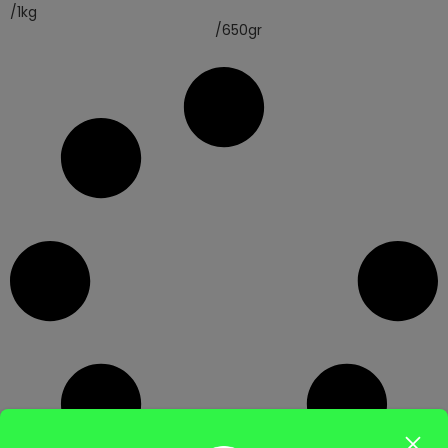
/1kg
/650gr