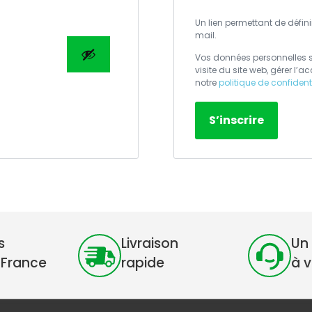
Un lien permettant de défi
mail.
Vos données personnelles s
visite du site web, gérer l’
notre
politique de confident
S’inscrire
s
Livraison
Un 
 France
rapide
à 