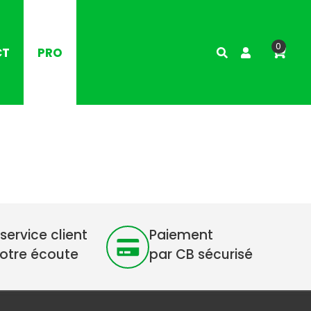
0
CT
PRO
service client
Paiement
votre écoute
par CB sécurisé