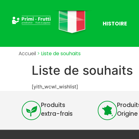
HISTOIRE
Accueil
>
Liste de souhaits
Liste de souhaits
[yith_wcwl_wishlist]
Produits
Produit
extra-frais
Origine