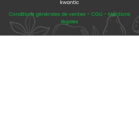
kwantic
Conditions générales de ventes
–
CGU
–
Mentions
légales