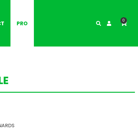
0
CT
PRO
LE
INARDS