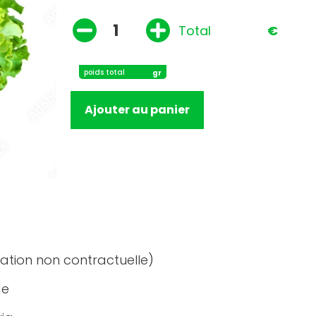
Total
€
poids total
gr
Ajouter au panier
tration non contractuelle)
de