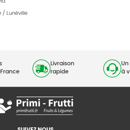
via
 / Lunéville
s
Livraison
Un 
 France
rapide
à 
SUIVEZ NOUS