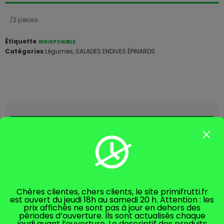
/2 pièces
Étiquette
INDISPONIBLE
Catégories
Légumes
,
SALADES ENDIVES ÉPINARDS
DESCRIPTION
Produit: Salade
Chères clientes, chers clients, le site primifrutti.fr
est ouvert du jeudi 18h au samedi 20 h. Attention : les
Variété : Romaine
prix affichés ne sont pas à jour en dehors des
périodes d’ouverture. Ils sont actualisés chaque
Origine: Espagne
jeudi avant l’ouverture. Le descriptif des produits