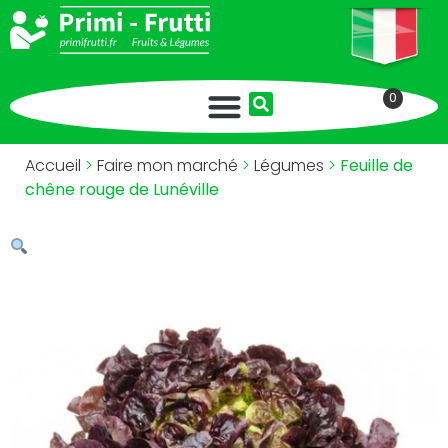
0
Accueil
>
Faire mon marché
>
Légumes
>
Feuille de
chêne rouge de Lunéville