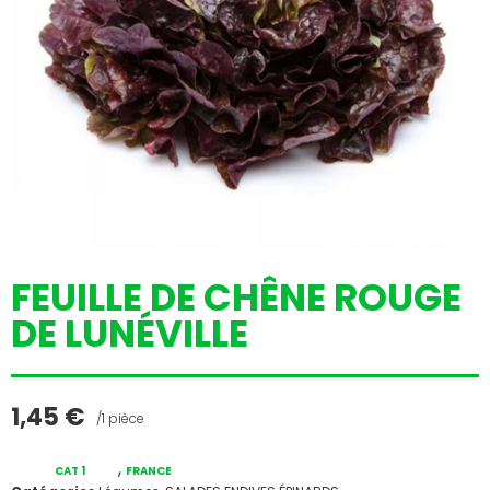
FEUILLE DE CHÊNE ROUGE
DE LUNÉVILLE
1,45
€
/1 pièce
,
CAT 1
FRANCE