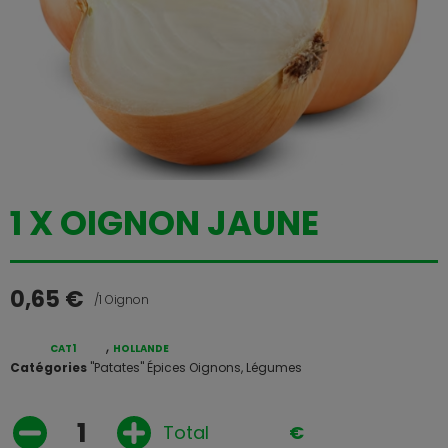
1 X OIGNON JAUNE
0,65
€
/1 Oignon
,
CAT1
HOLLANDE
Catégories
"Patates" Épices Oignons
,
Légumes
Total
€