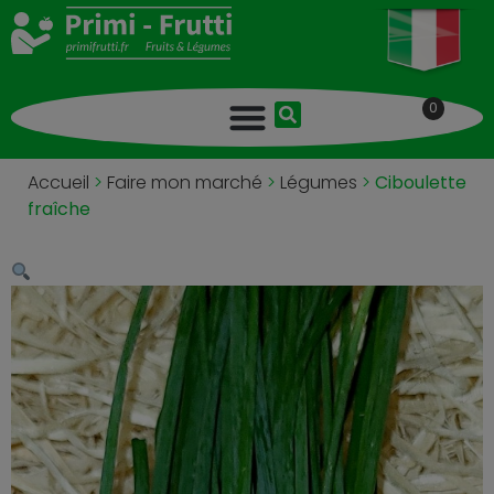
0
Accueil
>
Faire mon marché
>
Légumes
>
Ciboulette
fraîche