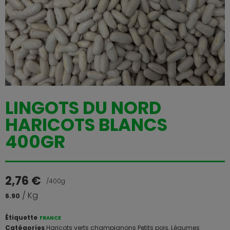
LINGOTS DU NORD
HARICOTS BLANCS
400GR
2,76
€
/400g
/ Kg
6.90
Étiquette
FRANCE
Catégories
Haricots verts champignons Petits pois
,
Légumes