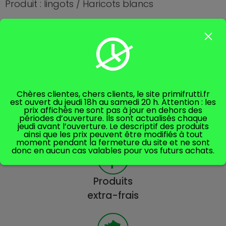
Produit : lingots / Haricots blancs
origine: France/ nord
Vendu par 400g => 2.76€
Prix au kg =>6.90€
Chères clientes, chers clients, le site primifrutti.fr
est ouvert du jeudi 18h au samedi 20 h. Attention : les
prix affichés ne sont pas à jour en dehors des
périodes d’ouverture. Ils sont actualisés chaque
jeudi avant l’ouverture. Le descriptif des produits
ainsi que les prix peuvent être modifiés à tout
moment pendant la fermeture du site et ne sont
donc en aucun cas valables pour vos futurs achats.
Produits
extra-frais