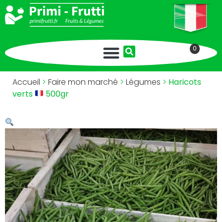
0
Accueil
>
Faire mon marché
>
Légumes
>
Haricots
verts
500gr