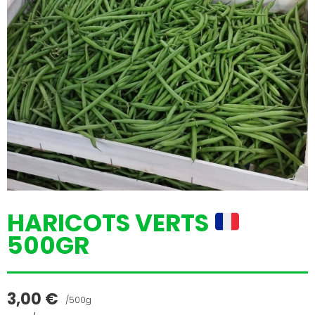
HARICOTS VERTS
500GR
3,00
€
/500g