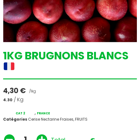
1KG BRUGNONS BLANCS
4,30
€
/1kg
/ Kg
4.30
,
CAT 2
FRANCE
Catégories
Cerise Nectarine Fraises
,
FRUITS
Total
€