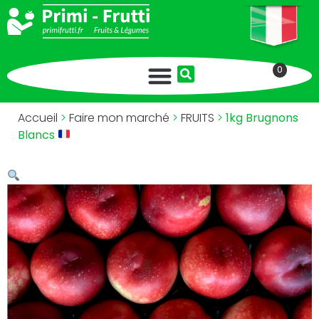
0
Accueil
>
Faire mon marché
>
FRUITS
>
1kg Brugnons
Blancs