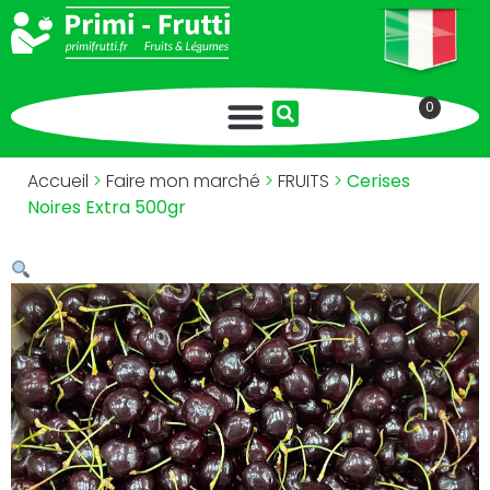
0
Accueil
>
Faire mon marché
>
FRUITS
>
Cerises
Noires Extra 500gr