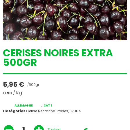
CERISES NOIRES EXTRA
500GR
5,95
€
/500gr
/ Kg
11.90
,
ALLEMAGNE
CAT 1
Catégories
Cerise Nectarine Fraises
,
FRUITS
Total
€