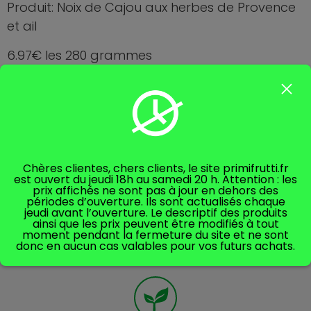
Produit: Noix de Cajou aux herbes de Provence
et ail
6.97€ les 280 grammes
Soit 24.90€ le kg
Descriptif du produit sur photo si jointe:
-Valeur nutritionnelles
Chères clientes, chers clients, le site primifrutti.fr
-Ingrédients
est ouvert du jeudi 18h au samedi 20 h. Attention : les
prix affichés ne sont pas à jour en dehors des
périodes d’ouverture. Ils sont actualisés chaque
jeudi avant l’ouverture. Le descriptif des produits
ainsi que les prix peuvent être modifiés à tout
moment pendant la fermeture du site et ne sont
donc en aucun cas valables pour vos futurs achats.