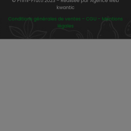
© Primi-Frutti 2023 – Réalisée par Agence web
kwantic
Conditions générales de ventes
–
CGU
–
Mentions
légales