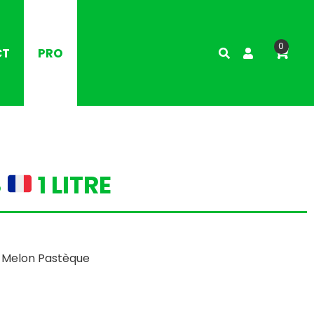
0
CT
PRO
S
1 LITRE
,
Melon Pastèque