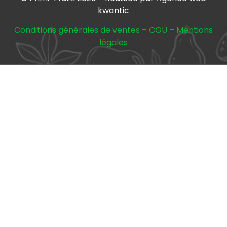
kwantic
Conditions générales de ventes
–
CGU
–
Mentions
légales