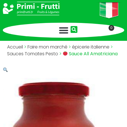
0
Accueil
>
Faire mon marché
>
épicerie italienne
>
Sauces Tomates Pesto
>
Sauce All Amatriciana