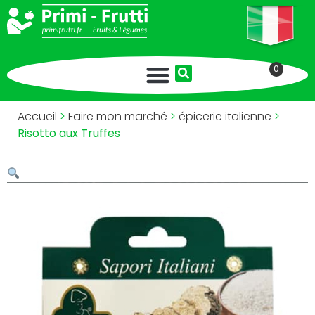
0
Accueil
>
Faire mon marché
>
épicerie italienne
>
Risotto aux Truffes