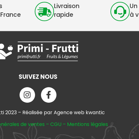
s
Livraison
Un 
 France
rapide
à 
SUIVEZ NOUS
tti 2023 – Réalisée par Agence web kwantic
énérales de ventes
–
CGU
–
Mentions légales