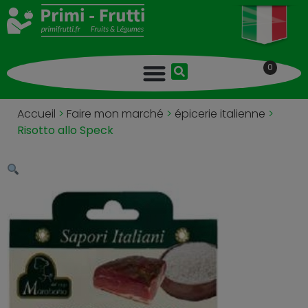
0
Accueil
>
Faire mon marché
>
épicerie italienne
>
Risotto allo Speck