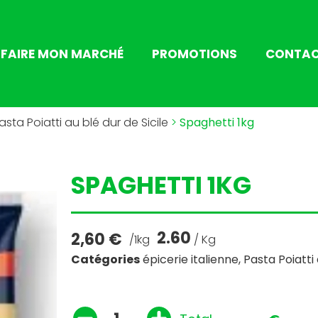
FAIRE MON MARCHÉ
PROMOTIONS
CONTA
asta Poiatti au blé dur de Sicile
>
Spaghetti 1kg
SPAGHETTI 1KG
2.60
2,60
€
/1kg
/ Kg
Catégories
épicerie italienne
,
Pasta Poiatti 