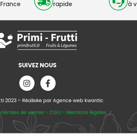
 France
rapide
à 
SUIVEZ NOUS
tti 2023 – Réalisée par Agence web kwantic
énérales de ventes
–
CGU
–
Mentions légales