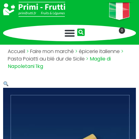
0
Accueil
>
Faire mon marché
>
épicerie italienne
>
Pasta Poiatti au blé dur de Sicile
>
Maglie di
Napoletani 1kg