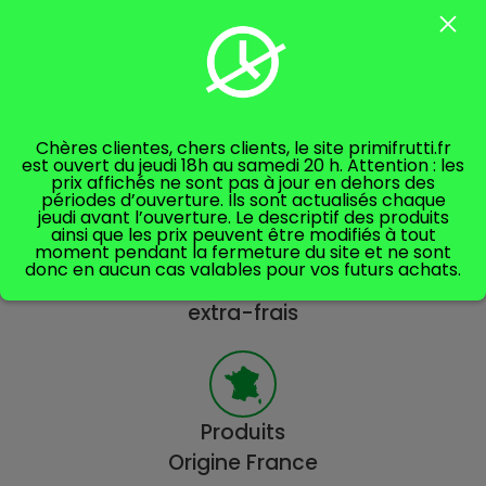
Poids : 1kg
Chères clientes, chers clients, le site primifrutti.fr
est ouvert du jeudi 18h au samedi 20 h. Attention : les
prix affichés ne sont pas à jour en dehors des
périodes d’ouverture. Ils sont actualisés chaque
jeudi avant l’ouverture. Le descriptif des produits
ainsi que les prix peuvent être modifiés à tout
moment pendant la fermeture du site et ne sont
donc en aucun cas valables pour vos futurs achats.
Produits
extra-frais
Produits
Origine France