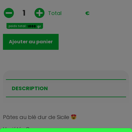
Total
€
poids total
gr
Ajouter au panier
DESCRIPTION
Pâtes au blé dur de Sicile
Variété : Casarecce