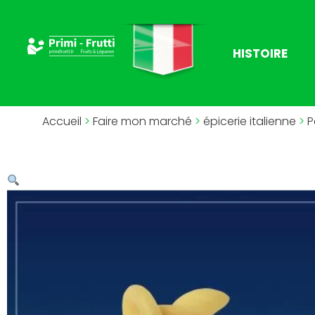
HISTOIRE
Accueil
>
Faire mon marché
>
épicerie italienne
>
P