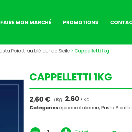
FAIRE MON MARCHÉ
PROMOTIONS
CONTA
asta Poiatti au blé dur de Sicile
>
Cappelletti 1kg
CAPPELLETTI 1KG
2.60
2,60
€
/1kg
/ Kg
Catégories
épicerie italienne
,
Pasta Poiatti 