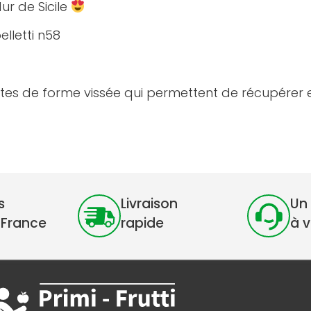
ur de Sicile
elletti n58
tes de forme vissée qui permettent de récupérer 
s
Livraison
Un 
 France
rapide
à 