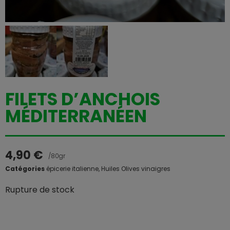
FILETS D’ANCHOIS
MÉDITERRANÉEN
4,90
€
/80gr
Catégories
épicerie italienne
,
Huiles Olives vinaigres
Rupture de stock