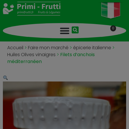
0
Accueil
>
Faire mon marché
>
épicerie italienne
>
Huiles Olives vinaigres
>
Filets d’anchois
méditerranéen