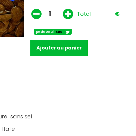
Total
€
poids total
gr
Ajouter au panier
re sans sel
 Italie