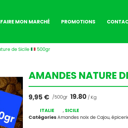
FAIRE MON MARCHÉ
PROMOTIONS
CONTA
ure de Sicile
500gr
AMANDES NATURE DE
19.80
9,95
€
/500gr
/ Kg
ITALIE
,
SICILE
Catégories
Amandes noix de Cajou
,
épiceri