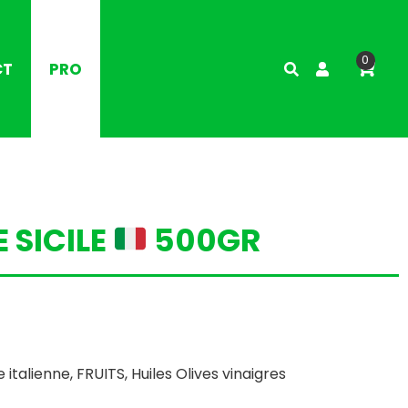
0
CT
PRO
 SICILE
500GR
e italienne
,
FRUITS
,
Huiles Olives vinaigres