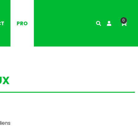
0
CT
PRO
UX
liens