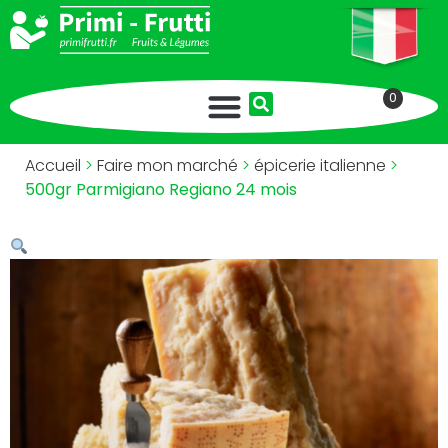
0
Accueil
>
Faire mon marché
>
épicerie italienne
>
500gr Parmigiano Regiano 24 mois