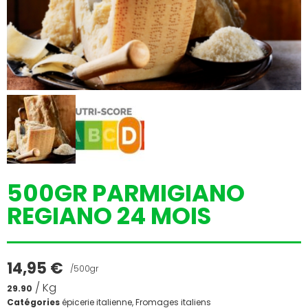
500GR PARMIGIANO
REGIANO 24 MOIS
14,95
€
/500gr
/ Kg
29.90
Catégories
épicerie italienne
,
Fromages italiens