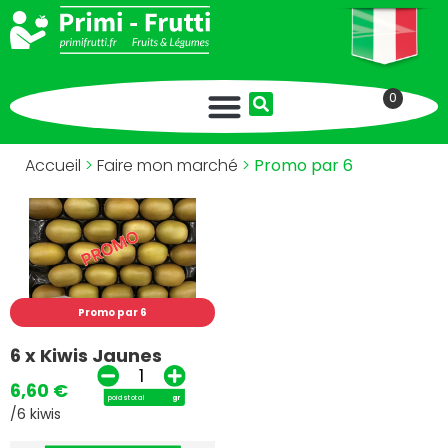
0
Accueil
>
Faire mon marché
>
Promo par 6
Promo par 6
6 x Kiwis Jaunes
6,60
€
poids total
gr
/6 kiwis