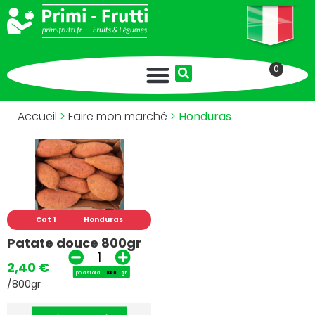
0
Accueil
>
Faire mon marché
>
Honduras
Cat 1
Honduras
Patate douce 800gr
2,40
€
poids total
gr
/800gr