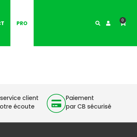
0
CT
PRO
service client
Paiement
votre écoute
par CB sécurisé