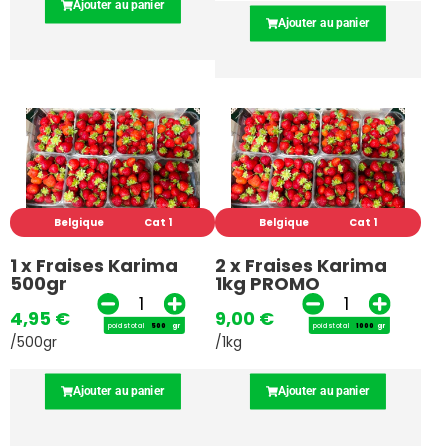
Ajouter au panier
Ajouter au panier
Belgique
Cat 1
Belgique
Cat 1
1 x Fraises Karima
2 x Fraises Karima
500gr
1kg PROMO
4,95
€
9,00
€
poids total
gr
poids total
gr
/500gr
/1kg
Ajouter au panier
Ajouter au panier