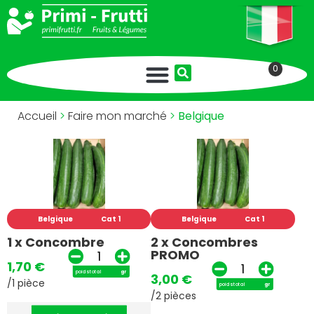
0
Accueil
>
Faire mon marché
>
Belgique
Belgique
Cat 1
Belgique
Cat 1
1 x Concombre
2 x Concombres
PROMO
1,70
€
poids total
gr
3,00
€
/1 pièce
poids total
gr
/2 pièces