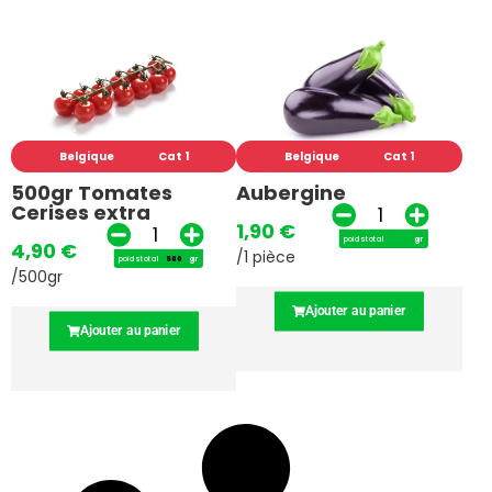
Belgique
Cat 1
Belgique
Cat 1
500gr Tomates
Aubergine
Cerises extra
1,90
€
poids total
gr
4,90
€
/1 pièce
poids total
gr
/500gr
Ajouter au panier
Ajouter au panier