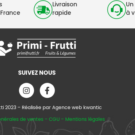
s
Livraison
Un 
 France
rapide
à 
SUIVEZ NOUS
tti 2023 – Réalisée par Agence web kwantic
énérales de ventes
–
CGU
–
Mentions légales