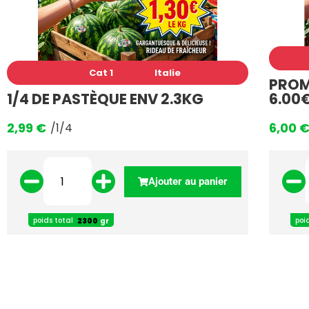
Cat 1
Italie
PROM
1/4 DE PASTÈQUE ENV 2.3KG
6.00€
2,99
€
6,00
/1/4
Ajouter au panier
poids total
poi
gr