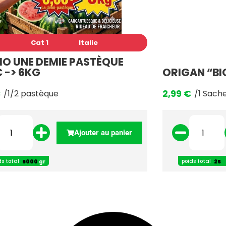
Cat 1
Italie
O UNE DEMIE PASTÈQUE
 -> 6KG
ORIGAN “BIO
€
2,99
€
/1/2 pastèque
/1 Sach
Ajouter au panier
ds total
poids total
gr